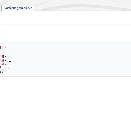
Versionsgeschichte
ll"
 _

ng
,
 _

ng
,
 _

ng
,
 _

T
,
 _

y
)