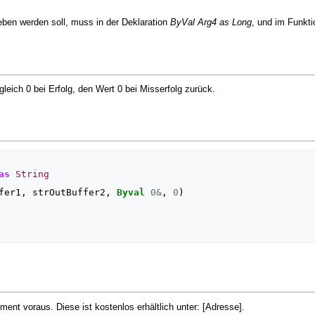
ben werden soll, muss in der Deklaration
ByVal Arg4 as Long
, und im Funkt
leich 0 bei Erfolg, den Wert 0 bei Misserfolg zurück.
as
String
fer1
,
strOutBuffer2
,
Byval
0
&
,
0
)
ent voraus. Diese ist kostenlos erhältlich unter: [Adresse].