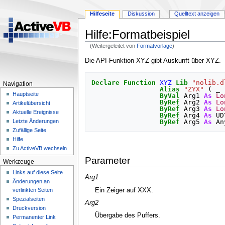
Hilfeseite
Diskussion
Quelltext anzeigen
Hilfe:Formatbeispiel
(Weitergeleitet von
Formatvorlage
)
Zur
Zur
Die API-Funktion XYZ gibt Auskunft über XYZ.
Navigation
Suche
springen
springen
Declare
Function
XYZ
Lib
"nolib.d
Navigation
Alias
"ZYX"
(
 _

Hauptseite
ByVal
Arg1
As
Lo
ByRef
Arg2
As
Lo
Artikelübersicht
ByRef
Arg3
As
Lo
Aktuelle Ereignisse
ByRef
Arg4
As
UD
ByRef
Arg5
As
An
Letzte Änderungen
Zufällige Seite
Hilfe
Zu ActiveVB wechseln
Parameter
Werkzeuge
Links auf diese Seite
Arg1
Änderungen an
Ein Zeiger auf XXX.
verlinkten Seiten
Spezialseiten
Arg2
Druckversion
Übergabe des Puffers.
Permanenter Link