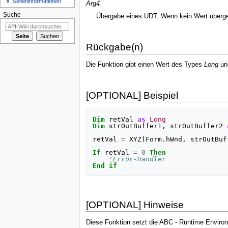
Seiten­­informationen
Arg4
Suche
Übergabe eines UDT. Wenn kein Wert überge
Rückgabe(n)
Die Funktion gibt einen Wert des Types
Long
ung
[OPTIONAL] Beispiel
Dim
retVal
as
Long
Dim
strOutBuffer1
,
strOutBuffer2
retVal
=
XYZ
(
Form
.
hWnd
,
strOutBuf
If
retVal
=
0
Then
'Error-Handler
End
if
[OPTIONAL] Hinweise
Diese Funktion setzt die ABC - Runtime Environm