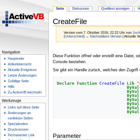
Seite
Diskussion
Quelltext anzeigen
V
CreateFile
Version vom 7. Oktober 2016, 22:22 Uhr von
Joch
(
Unterschied
)
← Nächstältere Version
| Aktuelle 
Zur
Zur
Navigation
Navigation
Suche
Diese Funktion
öffnet
oder
erstellt
eine Datei, od
Hauptseite
springen
springen
Console bestehen.
Artikelübersicht
Sie gibt ein Handle zurück, welches den Zugriff 
Aktuelle Ereignisse
Letzte Änderungen
Zufällige Seite
Declare
Function
CreateFile
Lib
"
Hilfe
ByVal
ByVal
Zu ActiveVB wechseln
ByVal
ByVal
Werkzeuge
ByVal
Links auf diese Seite
ByVal
ByVal
Änderungen an
verlinkten Seiten
Spezialseiten
Druckversion
Parameter
Permanenter Link