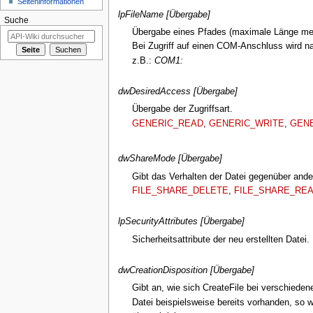
Seiten­­informationen
lpFileName [Übergabe]
Suche
Übergabe eines Pfades (maximale Länge me
Bei Zugriff auf einen COM-Anschluss wird n
z.B.:
COM1:
dwDesiredAccess [Übergabe]
Übergabe der Zugriffsart.
GENERIC_READ
,
GENERIC_WRITE
,
GEN
dwShareMode [Übergabe]
Gibt das Verhalten der Datei gegenüber ande
FILE_SHARE_DELETE
,
FILE_SHARE_RE
lpSecurityAttributes [Übergabe]
Sicherheitsattribute der neu erstellten Datei
dwCreationDisposition [Übergabe]
Gibt an, wie sich CreateFile bei verschiedene
Datei beispielsweise bereits vorhanden, so 