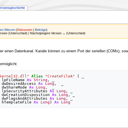
ersionsgeschichte
en Wierum
(
Diskussion
|
Beiträge
)
Version (Unterschied) | Nächstjüngere Version → (Unterschied)
er einen Datenkanal. Kanäle können zu einem Port der seriellen (COMx), sowie
ermöglicht.
kernel32.dll"
Alias
"CreateFileA"
(
 _

lpFileName
As
String
,
 _

dwDesiredAccess
As
Long
,
  _

dwShareMode
As
Long
,
  _

lpSecurityAttributes
As
Long
,
 _

dwCreationDisposition
As
Long
,
 _

dwFlagsAndAttributes
As
Long
,
 _

hTemplateFile
As
Long
)
As
Long