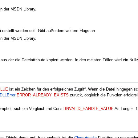
 in der MSDN Library.
i erstellt werden soll. Gibt außerdem weitere Flags an.
 in der MSDN Library.
aus der die Dateiattribute kopiert werden. In den meisten Fällen wird ein Null
ALUE
ist ein Zeichen für den erfolgreichen Zugriff. Wenn die Datei hingegen sc
tDLLError
ERROR_ALREADY_EXISTS
zurück, obgleich die Funktion erfolgre
empfielt sich ein Vergleich mit Const
INVALID_HANDLE_VALUE
As Long = -1
s Objekt damit ggf. freizugeben), ist die
CloseHandle
-Funktion zu verwende