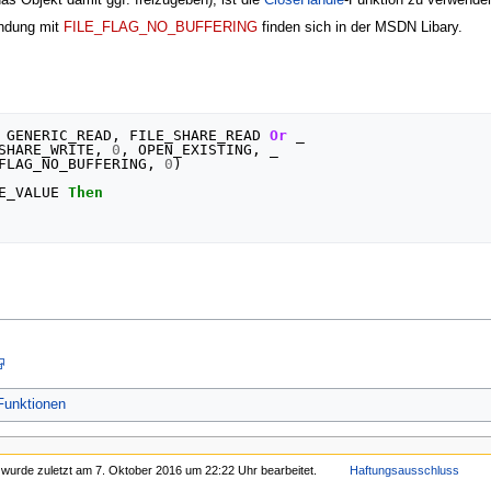
endung mit
FILE_FLAG_NO_BUFFERING
finden sich in der MSDN Libary.
GENERIC_READ
,
FILE_SHARE_READ
Or
 _

SHARE_WRITE
,
0
,
OPEN_EXISTING
,
 _

FLAG_NO_BUFFERING
,
0
)
E_VALUE
Then
Funktionen
 wurde zuletzt am 7. Oktober 2016 um 22:22 Uhr bearbeitet.
Haftungsausschluss