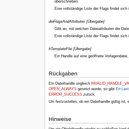
überschrieben.
Eine vollständige Liste der Flags findet sich
dwFlagsAndAttributes [Übergabe]
Gibt an, mit welchen Dateiattributen die Date
Eine vollständige Liste der Flags findet sich
hTemplateFile [Übergabe]
Ein Handle auf eine geöffnete Vorlagendatei, 
Rückgaben
Ein Dateihandle ungleich
INVALID_HANDLE_V
OPEN_ALWAYS
gesetzt wurde, so gibt
Err.Las
ERROR_SUCCESS
zurück.
Um festzustellen, ob ein Dateihandle gültig ist, 
Hinweise
Um ein Objekthandle wieder zu schließen (und da