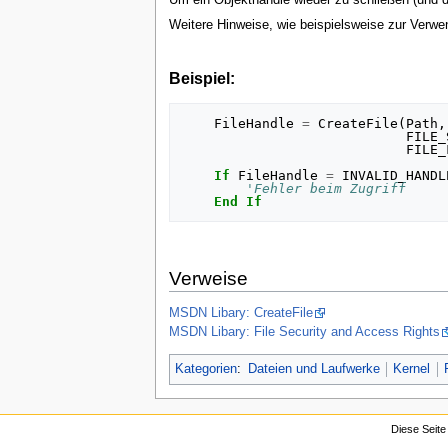
Weitere Hinweise, wie beispielsweise zur Verw
Beispiel:
FileHandle
=
CreateFile
(
Path
,
FILE_
FILE_
If
FileHandle
=
INVALID_HANDL
'Fehler beim Zugriff
End
If
Verweise
MSDN Libary: CreateFile
MSDN Libary: File Security and Access Rights
Kategorien
:
Dateien und Laufwerke
Kernel
Diese Seite