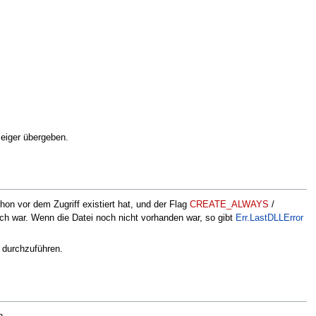
zeiger übergeben.
hon vor dem Zugriff existiert hat, und der Flag
CREATE_ALWAYS
/
ich war. Wenn die Datei noch nicht vorhanden war, so gibt
Err.LastDLLError
 durchzuführen.
n.