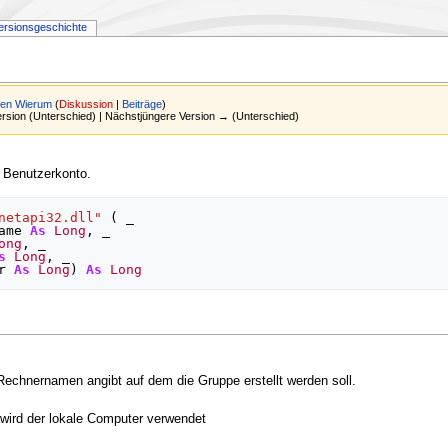
ersionsgeschichte
en Wierum
(
Diskussion
|
Beiträge
)
Version (Unterschied) | Nächstjüngere Version → (Unterschied)
s Benutzerkonto.
netapi32.dll"
(
 _

ame
As
Long
,
 _

ong
,
 _

s
Long
,
 _

r
As
Long
)
As
Long
 Rechnernamen angibt auf dem die Gruppe erstellt werden soll.
wird der lokale Computer verwendet