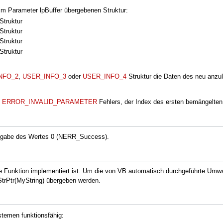
im Parameter lpBuffer übergebenen Struktur:
Struktur
Struktur
Struktur
Struktur
NFO_2
,
USER_INFO_3
oder
USER_INFO_4
Struktur die Daten des neu anzul
s
ERROR_INVALID_PARAMETER
Fehlers, der Index des ersten bemängelten
ückgabe des Wertes 0 (NERR_Success).
e Funktion implementiert ist. Um die von VB automatisch durchgeführte Umwa
StrPtr(MyString) übergeben werden.
stemen funktionsfähig: