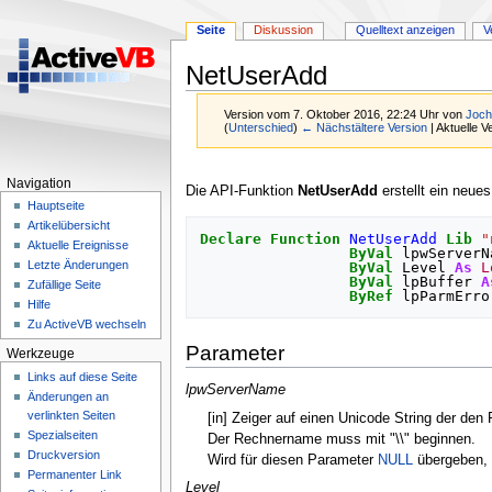
Seite
Diskussion
Quelltext anzeigen
V
NetUserAdd
Version vom 7. Oktober 2016, 22:24 Uhr von
Joch
(
Unterschied
)
← Nächstältere Version
| Aktuelle 
Zur
Zur
Navigation
Die API-Funktion
NetUserAdd
erstellt ein neue
Navigation
Suche
Hauptseite
springen
springen
Artikelübersicht
Declare
Function
NetUserAdd
Lib
"
Aktuelle Ereignisse
ByVal
lpwServerN
Letzte Änderungen
ByVal
Level
As
L
ByVal
lpBuffer
A
Zufällige Seite
ByRef
lpParmErro
Hilfe
Zu ActiveVB wechseln
Parameter
Werkzeuge
Links auf diese Seite
lpwServerName
Änderungen an
verlinkten Seiten
[in] Zeiger auf einen Unicode String der den
Spezialseiten
Der Rechnername muss mit "\\" beginnen.
Druckversion
Wird für diesen Parameter
NULL
übergeben, 
Permanenter Link
Level