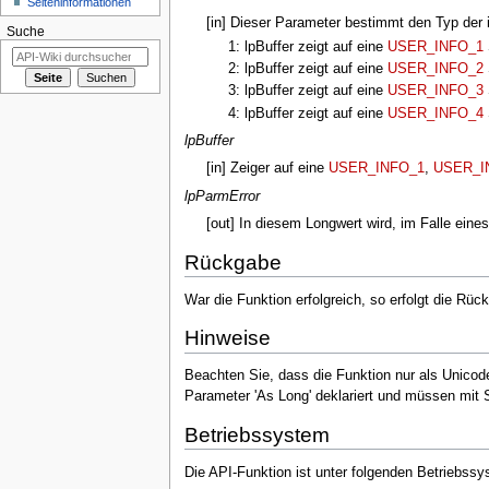
Seiten­­informationen
[in] Dieser Parameter bestimmt den Typ der 
Suche
1: lpBuffer zeigt auf eine
USER_INFO_1
2: lpBuffer zeigt auf eine
USER_INFO_2
3: lpBuffer zeigt auf eine
USER_INFO_3
4: lpBuffer zeigt auf eine
USER_INFO_4
lpBuffer
[in] Zeiger auf eine
USER_INFO_1
,
USER_I
lpParmError
[out] In diesem Longwert wird, im Falle eine
Rückgabe
War die Funktion erfolgreich, so erfolgt die R
Hinweise
Beachten Sie, dass die Funktion nur als Unicod
Parameter 'As Long' deklariert und müssen mit 
Betriebssystem
Die API-Funktion ist unter folgenden Betriebssy