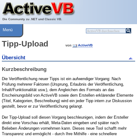
Über ActiveVB
Hilfe
Die Community zu .NET und Classic VB.
Menü
Tipp-Upload
von
ActiveVB
Übersicht
Kurzbeschreibung
Die Veröffentlichung neuer Tipps ist ein aufwendiger Vorgang: Nach
Prüfung mehrerer Faktoren (Ursprung, Erlaubnis der Veröffentlichung,
Inhalt/Funktionalität usw.), dem Angleichen des Formats an das
Erscheinungsbild von ActiveVB sowie dem Erstellen erklärender Elemente
(Titel, Kategorien, Beschreibung) wird ein jeder Tipp intern zur Diskussion
gestellt, bevor er zur Veröffentlichung gelangt.
Der Tipp-Upload soll diesen Vorgang beschleunigen, indem der Ersteller
direkt eine Vorschau erhält, Meta-Daten eingeben und später nach
Belieben Änderungen vornehmen kann. Dieses neue Tool schafft mehr
Transparenz und ermöglicht - durch Ihre Mithilfe - eine schnellere