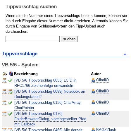
Tippvorschlag suchen
Wenn sie die Nummer eines Tippvorschlags bereits kennen, können sie
ihn durch Eingabe dieser Nummer direkt erreichen. Alternativ können Sie
durch Eingabe von Schlüsselwörtern den Tipp-Upload auch
durchsuchen.
Tippvorschläge
VB 5/6 - System
Bezeichnung
Autor
OlimilO
[VB 5/6 Tippvorschlag 0055] LCID in
RFC1766-Zeichenfolge umwandeln
OlimilO
[VB 5/6 Tippvorschlag 0099] Notebook an
Dockingstation?
OlimilO
[VB 5/6 Tippvorschlag 0136] CharArray,
CharPointer
OlimilO
[VB 5/6 Tippvorschlag 0170]
FolderBrowserDialog, voreingestellter Pfad
mit Callback
BAGZZlash
[VB 5/6 Tippvorschlag 0466] Alle derzeit