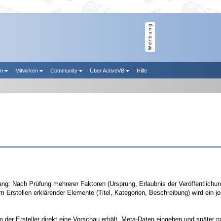
en
Mitwirken
Community
Über ActiveVB
Hilfe
ang: Nach Prüfung mehrerer Faktoren (Ursprung, Erlaubnis der Veröffentlichun
stellen erklärender Elemente (Titel, Kategorien, Beschreibung) wird ein jede
m der Ersteller direkt eine Vorschau erhält, Meta-Daten eingeben und späte