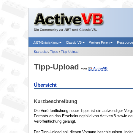
Die Community zu .NET und Classic VB.
.NET-Entwicklung
Classic VB
Weitere Foren
Ressourc
Startseite
/
Tipps
/
Tipp-Upload
Tipp-Upload
von
ActiveVB
Übersicht
Kurzbeschreibung
Die Veröffentlichung neuer Tipps ist ein aufwendiger Vorg
Formats an das Erscheinungsbild von ActiveVB sowie dem Er
Veröffentlichung gelangt.
Der Tipp-Upload soll diesen Vorgang beschleunigen, inde