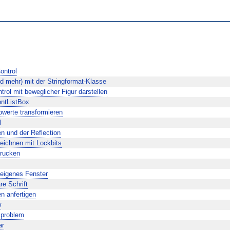
ontrol
d mehr) mit der Stringformat-Klasse
ol mit beweglicher Figur darstellen
ontListBox
bwerte transformieren
l
en und der Reflection
eichnen mit Lockbits
drucken
 eigenes Fenster
e Schrift
n anfertigen
w
sproblem
ar