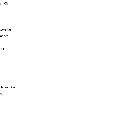
nd XML
tzwerke
mente
tur
chTextBox
n