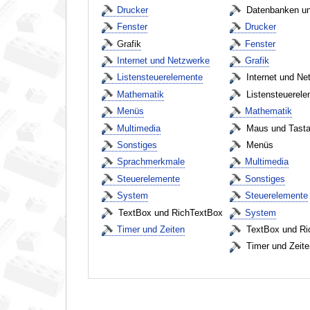
Drucker
Datenbanken u
Fenster
Drucker
Grafik
Fenster
Internet und Netzwerke
Grafik
Listensteuerelemente
Internet und Ne
Mathematik
Listensteuerele
Menüs
Mathematik
Multimedia
Maus und Tasta
Sonstiges
Menüs
Sprachmerkmale
Multimedia
Steuerelemente
Sonstiges
System
Steuerelemente
TextBox und RichTextBox
System
Timer und Zeiten
TextBox und Ri
Timer und Zeite