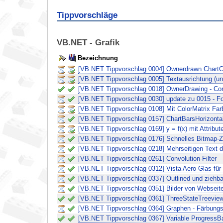
Tippvorschläge
VB.NET - Grafik
Bezeichnung
[VB.NET Tippvorschlag 0004] Ownerdrawn ChartC
[VB.NET Tippvorschlag 0005] Textausrichtung (un
[VB.NET Tippvorschlag 0018] OwnerDrawing - Contr
[VB.NET Tippvorschlag 0030] update zu 0015 - F
[VB.NET Tippvorschlag 0108] Mit ColorMatrix Far
[VB.NET Tippvorschlag 0157] ChartBarsHorizonta
[VB.NET Tippvorschlag 0169] y = f(x) mit Attribut
[VB.NET Tippvorschlag 0176] Schnelles Bitmap-Z
[VB.NET Tippvorschlag 0218] Mehrseitigen Text 
[VB.NET Tippvorschlag 0261] Convolution-Filter
[VB.NET Tippvorschlag 0312] Vista Aero Glas für
[VB.NET Tippvorschlag 0337] Outlined und ziehbar
[VB.NET Tippvorschlag 0351] Bilder von Webseite
[VB.NET Tippvorschlag 0361] ThreeStateTreevie
[VB.NET Tippvorschlag 0364] Graphen - Färbung
[VB.NET Tippvorschlag 0367] Variable ProgressB