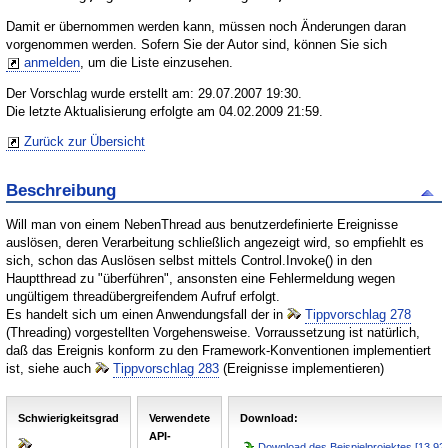
Damit er übernommen werden kann, müssen noch Änderungen daran
vorgenommen werden. Sofern Sie der Autor sind, können Sie sich
anmelden
, um die Liste einzusehen.
Der Vorschlag wurde erstellt am: 29.07.2007 19:30.
Die letzte Aktualisierung erfolgte am 04.02.2009 21:59.
Zurück zur Übersicht
Beschreibung
Will man von einem NebenThread aus benutzerdefinierte Ereignisse
auslösen, deren Verarbeitung schließlich angezeigt wird, so empfiehlt es
sich, schon das Auslösen selbst mittels Control.Invoke() in den
Hauptthread zu "überführen", ansonsten eine Fehlermeldung wegen
ungültigem threadübergreifendem Aufruf erfolgt.
Es handelt sich um einen Anwendungsfall der in
Tippvorschlag 278
(Threading) vorgestellten Vorgehensweise. Vorraussetzung ist natürlich,
daß das Ereignis konform zu den Framework-Konventionen implementiert
ist, siehe auch
Tippvorschlag 283
(Ereignisse implementieren)
Schwierigkeitsgrad
Verwendete
Download:
API-
Download des Beispielprojektes [13,92