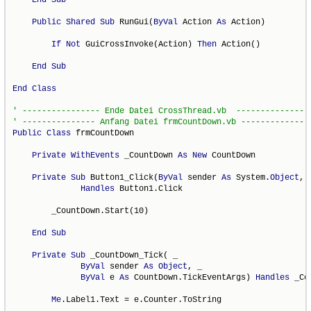
End
Sub
Public
Shared
Sub
 RunGui(
ByVal
 Action 
As
 Action)

If
Not
 GuiCrossInvoke(Action) 
Then
 Action()

End
Sub
End
Class
' ---------------- Ende Datei CrossThread.vb  ---------------
' --------------- Anfang Datei frmCountDown.vb --------------
Public
Class
 frmCountDown

Private
WithEvents
 _CountDown 
As
New
 CountDown

Private
Sub
 Button1_Click(
ByVal
 sender 
As
 System.
Object
, 
Handles
 Button1.Click

        _CountDown.Start(10)

End
Sub
Private
Sub
 _CountDown_Tick( _

ByVal
 sender 
As
Object
, _

ByVal
 e 
As
 CountDown.TickEventArgs) 
Handles
 _Co
Me
.Label1.Text = e.Counter.ToString
