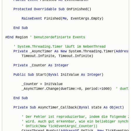
Public
Event
 Finished 
As
 EventHandler

Protected
Overridable
Sub
 OnFinished()

RaiseEvent
 Finished(
Me
, EventArgs.Empty)

End
Sub
#
End
 Region 
' benutzerdefinierte Events
' System.Threading.Timer läuft im NebenThread
Private
 _AsyncTimer 
As
New
 System.Threading.Timer(
Address
        Timeout.Infinite, Timeout.Infinite)

Private
 _Counter 
As
Integer
Public
Sub
 Start(
ByVal
 InitValue 
As
Integer
)

        _Counter = InitValue

        _AsyncTimer.Change(dueTime:=0, period:=1000)  
' dueTi
End
Sub
Private
Sub
 AsyncTimer_Callback(
ByVal
 state 
As
Object
)

' Der Fehler ist reproduzierbar, indem die folgende Z
' wird. Auch gut erkennbar, wie ein beliebiger synchr
' OnTick(New TickEventArgs(_Counter))