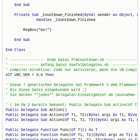
End
Sub
Private
Sub
 _CountDown_Finished(
ByVal
 sender 
As
Object
, 
B
Handles
 _CountDown.Finished

        MsgBox("Go!")

End
Sub
End
Class
' ---------------- Ende Datei frmCountDown.vb ---------------
' ------------- Anfang Datei UsefulDelegates.vb  ------------
' Compiler-Direktive: Code nur aktivieren, wenn die VB-Compil
#
If
 VBC_VER < 9.0 
Then
' diese 7 generischen Delegaten hat Framework 3 dem Framework
' Bis diese Datei eingebunden wird ;)
' Sie decken **jedes** Delegaten-Einsatzgebiet ab (Ausnahme: 
' ( Im FW 2 bereits bekannt: Public Delegate Sub Action(Of T)
Public
Delegate
Sub
Public
Delegate
Sub
 Action(
Of
 T1, T2)(
ByVal
 arg1 
As
 T1, 
ByVal
Public
Delegate
Sub
 Action(
Of
 T1, T2, T3)(
ByVal
 arg1 
As
 T1, 
B
Public
Delegate
Function
 Func(
Of
 T)() 
As
Public
Delegate
Function
 Func(
Of
 T1, T2)(
ByVal
 arg1 
As
 T1) 
As