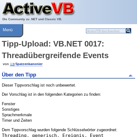
Über ActiveVB
Hilfe
Die Community zu .NET und Classic VB.
Menü
Tipp-Upload: VB.NET 0017:
Threadübergreifende Events
von
Spatzenkanonier
Über den Tipp
Dieser Tippvorschlag ist noch unbewertet.
Der Vorschlag ist in den folgenden Kategorien zu finden:
Fenster
Sonstiges
Sprachmerkmale
Timer und Zeiten
Dem Tippvorschlag wurden folgende Schlüsselwörter zugeordnet:
Threading, generisch, Ereignis, Event