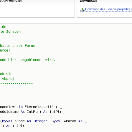
e API-Aufrufe:
Download:
Download des Beispielprojektes 
.de
le Schäden
bitte unser Forum.
urce!
ode hier ausgeblendet wird.
ok.sln  --------
.vbproj  -------
----------------
HandleW 
Lib
 "kernel32.dll" ( _

oduleName 
As
 IntPtr) 
As
 IntPtr

(
ByVal
 nCode 
As
Integer
, 
ByVal
 wParam 
As
 _

T) 
As
 IntPtr
