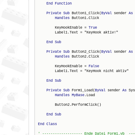
End
Function
Private
Sub
 Button1_Click(
ByVal
 sender 
As
 
Handles
 Button1.Click

        KeyHookEnable = 
True
        Label1.Text = "KeyHook aktiv!"

End
Sub
Private
Sub
 Button2_Click(
ByVal
 sender 
As
 
Handles
 Button2.Click

        KeyHookEnable = 
False
        Label1.Text = "KeyHook nicht aktiv"

End
Sub
Private
Sub
 Form1_Load(
ByVal
 sender 
As
 Sys
Handles
MyBase
.Load

        Button2.PerformClick()

End
Sub
End
Class
' ------------------- Ende Datei Form1.vb  ---