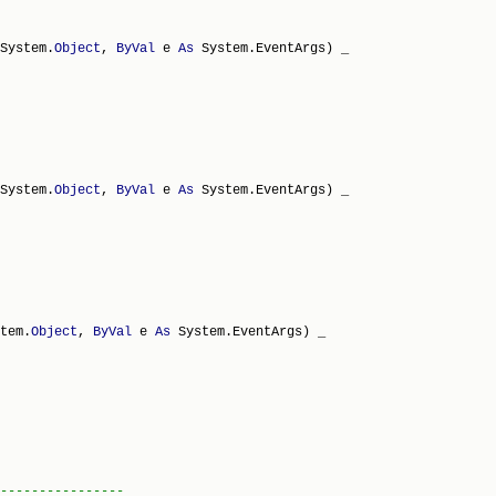
System.
Object
, 
ByVal
 e 
As
 System.EventArgs) _

System.
Object
, 
ByVal
 e 
As
 System.EventArgs) _

tem.
Object
, 
ByVal
 e 
As
 System.EventArgs) _

----------------