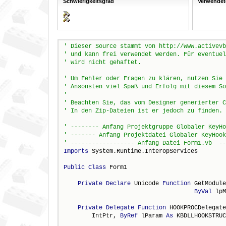
Schwierigkeitsgrad
Verwendet
' Dieser Source stammt von http://www.activevb
' und kann frei verwendet werden. Für eventuel
' wird nicht gehaftet.
' Um Fehler oder Fragen zu klären, nutzen Sie 
' Ansonsten viel Spaß und Erfolg mit diesem So
'
' Beachten Sie, das vom Designer generierter C
' In den Zip-Dateien ist er jedoch zu finden.
' -------- Anfang Projektgruppe Globaler KeyHo
' ------- Anfang Projektdatei Globaler KeyHook
' ------------------ Anfang Datei Form1.vb  --
Imports
 System.Runtime.InteropServices

Public
Class
 Form1

Private
Declare
 Unicode 
Function
 GetModule
ByVal
 lpM
Private
Delegate
Function
 HOOKPROCDelegate
        IntPtr, 
ByRef
 lParam 
As
 KBDLLHOOKSTRUC