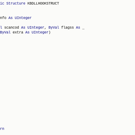
ic
Structure
 KBDLLHOOKSTRUCT

nfo 
As
UInteger
l
 scancod 
As
UInteger
, 
ByVal
 flagss 
As
 _

ByVal
 extra 
As
UInteger
)

rn