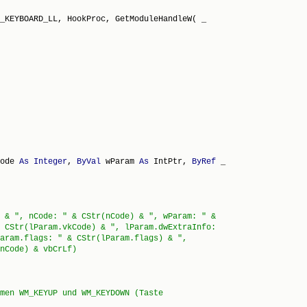
_KEYBOARD_LL, HookProc, GetModuleHandleW( _

ode 
As
Integer
, 
ByVal
 wParam 
As
 IntPtr, 
ByRef
 _

 & ", nCode: " & CStr(nCode) & ", wParam: " &
 CStr(lParam.vkCode) & ", lParam.dwExtraInfo:
aram.flags: " & CStr(lParam.flags) & ",
nCode) & vbCrLf)
men WM_KEYUP und WM_KEYDOWN (Taste