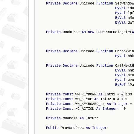
Private
Declare
 Unicode 
Function
 SetWindow
ByVal
 idH
ByVal
 lpf
ByVal
 hMo
ByVal
 dwT
Private
 HookProc 
As
New
 HOOKPROCDelegate(
A
Private
Declare
 Unicode 
Function
 UnhookWin
ByVal
 hhk
Private
Declare
 Unicode 
Function
 CallNextH
ByVal
 hhk
ByVal
 nCo
ByVal
 wPa
ByRef
 lPa
Private
Const
 WM_KEYDOWN 
As
 Int32 = &H100

Private
Const
 WM_KEYUP 
As
 Int32 = &H101

Private
Const
 WH_KEYBOARD_LL 
As
Integer
 = 
Private
Const
 HC_ACTION 
As
Integer
 = 0

Private
 mHandle 
As
 IntPtr

Public
 PrevWndProc 
As
Integer