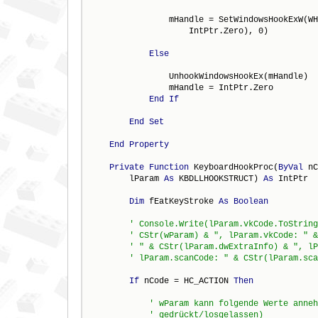
                mHandle = SetWindowsHookExW(WH
                    IntPtr.Zero), 0)

Else
                UnhookWindowsHookEx(mHandle)

                mHandle = IntPtr.Zero

End
If
End
Set
End
Property
Private
Function
 KeyboardHookProc(
ByVal
 nC
        lParam 
As
 KBDLLHOOKSTRUCT) 
As
 IntPtr

Dim
 fEatKeyStroke 
As
Boolean
' Console.Write(lParam.vkCode.ToString
' CStr(wParam) & ", lParam.vkCode: " &
' " & CStr(lParam.dwExtraInfo) & ", lP
' lParam.scanCode: " & CStr(lParam.sca
If
 nCode = HC_ACTION 
Then
' wParam kann folgende Werte anneh
' gedrückt/losgelassen)