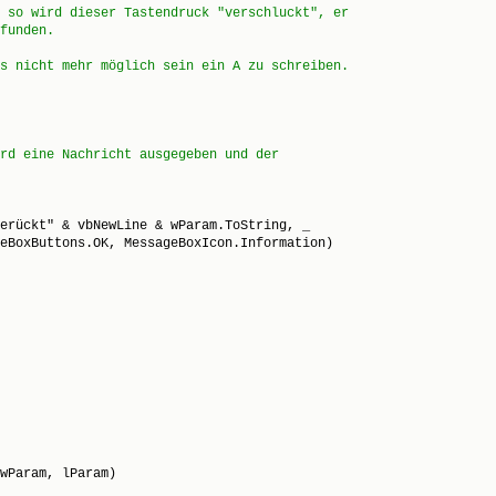
 so wird dieser Tastendruck "verschluckt", er
funden.
s nicht mehr möglich sein ein A zu schreiben.
rd eine Nachricht ausgegeben und der
erückt" & vbNewLine & wParam.ToString, _

eBoxButtons.OK, MessageBoxIcon.Information)

wParam, lParam)
