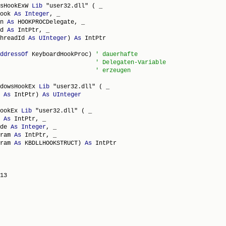
sHookExW 
Lib
 "user32.dll" ( _

ook 
As
Integer
, _

n 
As
 HOOKPROCDelegate, _

d 
As
 IntPtr, _

hreadId 
As
UInteger
) 
As
 IntPtr

ddressOf
 KeyboardHookProc) 
' dauerhafte
' Delegaten-Variable
' erzeugen
dowsHookEx 
Lib
 "user32.dll" ( _

 
As
 IntPtr) 
As
UInteger
ookEx 
Lib
 "user32.dll" ( _

 
As
 IntPtr, _

de 
As
Integer
, _

ram 
As
 IntPtr, _

ram 
As
 KBDLLHOOKSTRUCT) 
As
 IntPtr

13
