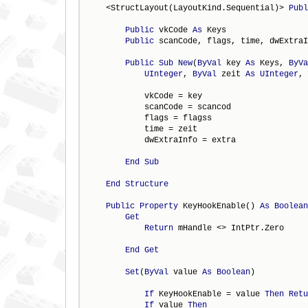
    <StructLayout(LayoutKind.Sequential)> 
Publ
Public
 vkCode 
As
 Keys

Public
 scanCode, flags, time, dwExtraI
Public
Sub
New
(
ByVal
 key 
As
 Keys, 
ByVa
UInteger
, 
ByVal
 zeit 
As
UInteger
, 
            vkCode = key

            scanCode = scancod

            flags = flagss

            time = zeit

            dwExtraInfo = extra

End
Sub
End
Structure
Public
Property
 KeyHookEnable() 
As
Boolean
Get
Return
 mHandle <> IntPtr.Zero

End
Get
Set
(
ByVal
 value 
As
Boolean
)

If
 KeyHookEnable = value 
Then
Retu
If
 value 
Then