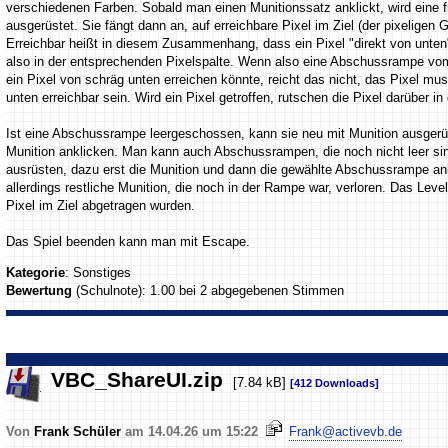
verschiedenen Farben. Sobald man einen Munitionssatz anklickt, wird eine
ausgerüstet. Sie fängt dann an, auf erreichbare Pixel im Ziel (der pixeligen 
Erreichbar heißt in diesem Zusammenhang, dass ein Pixel "direkt von unten
also in der entsprechenden Pixelspalte. Wenn also eine Abschussrampe vo
ein Pixel von schräg unten erreichen könnte, reicht das nicht, das Pixel mu
unten erreichbar sein. Wird ein Pixel getroffen, rutschen die Pixel darüber in
Ist eine Abschussrampe leergeschossen, kann sie neu mit Munition ausgerü
Munition anklicken. Man kann auch Abschussrampen, die noch nicht leer sin
ausrüsten, dazu erst die Munition und dann die gewählte Abschussrampe an
allerdings restliche Munition, die noch in der Rampe war, verloren. Das Leve
Pixel im Ziel abgetragen wurden.
Das Spiel beenden kann man mit Escape.
Kategorie
: Sonstiges
Bewertung
(Schulnote): 1.00 bei 2 abgegebenen Stimmen
VBC_ShareUI.zip
[7.84 kB]
[412 Downloads]
Von
Frank Schüler
am 14.04.26 um 15:22
Frank@activevb.de