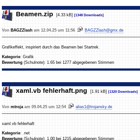
Beamen.zip
[4.33 kB]
[1348 Downloads]
Von
BAGZZlash
am 12.04.25 um 11:56
BAGZZlash@gmx.de
Grafikeffekt, inspiriert durch das Beamen bei Startrek.
Kategorie
: Grafik
Bewertung
(Schulnote): 1.65 bei 1277 abgegebenen Stimmen
xaml.vb fehlerhaft.png
[1.91 kB]
[1320 Downloads]
Von
mtroja
am 09.04.25 um 12:54
alias1@trojansky.de
xaml.vb fehlerhaft
Kategorie
: .net
Bewertung
(Schulnote): 1.00 bei 1215 abgegebenen Stimmen