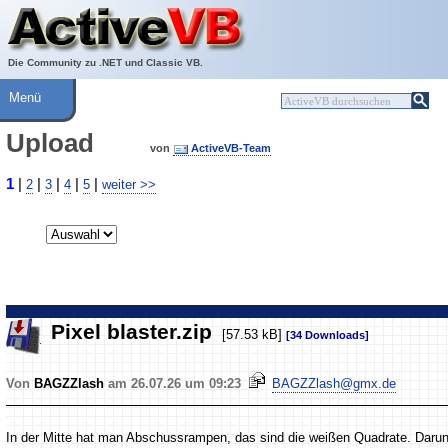
Über ActiveVB
Hilfe
Die Community zu .NET und Classic VB.
Menü
Upload
von
ActiveVB-Team
1
|
|
|
|
|
2
3
4
5
weiter >>
Pixel blaster.zip
[57.53 kB]
[34 Downloads]
Von
BAGZZlash
am 26.07.26 um 09:23
BAGZZlash@gmx.de
In der Mitte hat man Abschussrampen, das sind die weißen Quadrate. Darun