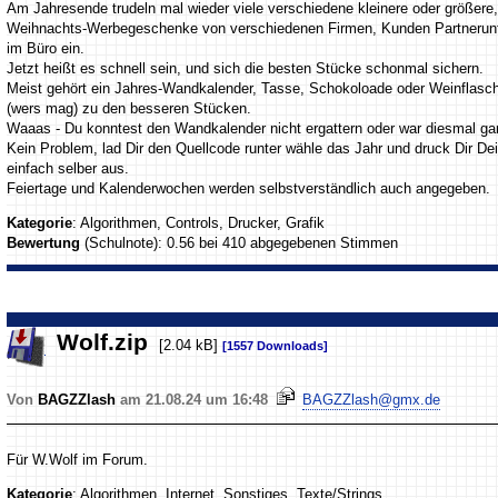
Am Jahresende trudeln mal wieder viele verschiedene kleinere oder größere,
Weihnachts-Werbegeschenke von verschiedenen Firmen, Kunden Partnerunt
im Büro ein.
Jetzt heißt es schnell sein, und sich die besten Stücke schonmal sichern.
Meist gehört ein Jahres-Wandkalender, Tasse, Schokoloade oder Weinflasc
(wers mag) zu den besseren Stücken.
Waaas - Du konntest den Wandkalender nicht ergattern oder war diesmal ga
Kein Problem, lad Dir den Quellcode runter wähle das Jahr und druck Dir D
einfach selber aus.
Feiertage und Kalenderwochen werden selbstverständlich auch angegeben.
Kategorie
: Algorithmen, Controls, Drucker, Grafik
Bewertung
(Schulnote): 0.56 bei 410 abgegebenen Stimmen
Wolf.zip
[2.04 kB]
[1557 Downloads]
Von
BAGZZlash
am 21.08.24 um 16:48
BAGZZlash@gmx.de
Für W.Wolf im Forum.
Kategorie
: Algorithmen, Internet, Sonstiges, Texte/Strings