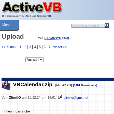
Über ActiveVB
Hilfe
Die Community zu .NET und Classic VB.
Menü
Upload
von
ActiveVB-Team
|
|
|
|
|
|
|
|
<< zurück
1
2
3
4
5
6
7
weiter >>
VBCalendar.zip
[643.42 kB]
[1481 Downloads]
Von
OlimilO
am 15.12.24 um 19:01
olimilo@gmx.net
Ihr kennt das sicher.