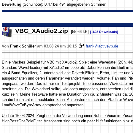
Bewertung
(Schulnote): 0.47 bei 494 abgegebenen Stimmen
VBC_XAudio2.zip
[55.66 kB]
[1623 Downloads]
Von
Frank Schüler
am 03.08.24 um 10:15
frank@activevb.de
Ein einfaches Beispiel für VB6 mit XAudio2. Spielt eine Wavedatei (2Ch, 4
Standard WaveHeader) mit XAudio2 im Loop ab. Dabei können die Built-in E
ein 4-Band Equalizer, 2 unterschiedliche Reverb-Effekte, Echo, Limiter und 
ausgeschalten und deren Parameter verändert werden. Volume, Pan und Pit
angepasst werden. Das ist nur ein Testprojekt! Eine passende Wavedatei mü
bereitstellen. Die Wavedatei sollte, wie oben angegeben, entsprechen und die
kurz sein. Meine Testwave hatte eine Duration von ca. 2 Minuten was ca.
ich die hier nicht mit hochladen kann. Ansonsten einfach den Pfad zur Wave
LoadWaveToByteArray entsprechend anpassen.
Update 16.08.2024: Zeigt noch die Verwendung einer SubmixVoice im Zus
HighPassOnePoleFilter. Ansonsten sind noch ein paar Hilfsfunktionen hin