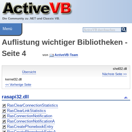
Über ActiveVB
Hilfe
Die Community zu .NET und Classic VB.
Menü
Auflistung wichtiger Bibliotheken -
Seite 4
von
ActiveVB-Team
shell32.dll
Übersicht
Nächste Seite >>
kernel32.dll
<< Vorherige Seite
rasapi32.dll
RasClearConnectionStatistics
RasClearLinkStatistics
RasConnectionNotification
RasConnectionNotificationA
RasCreatePhonebookEntry
RasCreatePhonebookEntryA