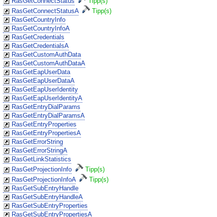
RasGetConnectStatus
Tipp(s)
RasGetConnectStatusA
Tipp(s)
RasGetCountryInfo
RasGetCountryInfoA
RasGetCredentials
RasGetCredentialsA
RasGetCustomAuthData
RasGetCustomAuthDataA
RasGetEapUserData
RasGetEapUserDataA
RasGetEapUserIdentity
RasGetEapUserIdentityA
RasGetEntryDialParams
RasGetEntryDialParamsA
RasGetEntryProperties
RasGetEntryPropertiesA
RasGetErrorString
RasGetErrorStringA
RasGetLinkStatistics
RasGetProjectionInfo
Tipp(s)
RasGetProjectionInfoA
Tipp(s)
RasGetSubEntryHandle
RasGetSubEntryHandleA
RasGetSubEntryProperties
RasGetSubEntryPropertiesA