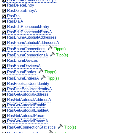
RasDeleteEntry
RasDeleteEntryA
RasDial
RasDialA
RasEditPhonebookEntry
RasEditPhonebookEntryA
RasEnumAutodialAddresses
RasEnumAutodialAddressesA
RasEnumConnections
Tipp(s)
RasEnumConnectionsA
Tipp(s)
RasEnumDevices
RasEnumDevicesA
RasEnumEntries
Tipp(s)
RasEnumEntriesA
Tipp(s)
RasFreeEapUserIdentity
RasFreeEapUserIdentityA
RasGetAutodialAddress
RasGetAutodialAddressA
RasGetAutodialEnable
RasGetAutodialEnableA
RasGetAutodialParam
RasGetAutodialParamA
RasGetConnectionStatistics
Tipp(s)