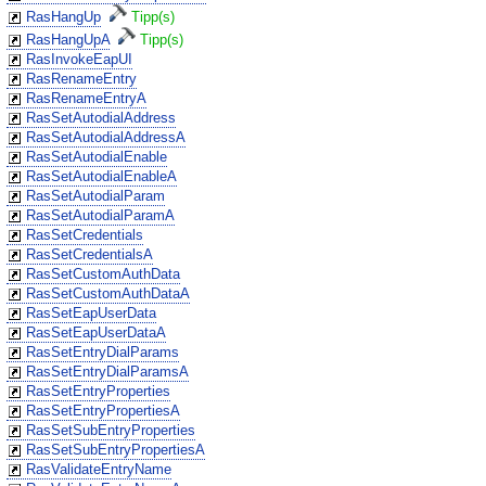
RasHangUp
Tipp(s)
RasHangUpA
Tipp(s)
RasInvokeEapUI
RasRenameEntry
RasRenameEntryA
RasSetAutodialAddress
RasSetAutodialAddressA
RasSetAutodialEnable
RasSetAutodialEnableA
RasSetAutodialParam
RasSetAutodialParamA
RasSetCredentials
RasSetCredentialsA
RasSetCustomAuthData
RasSetCustomAuthDataA
RasSetEapUserData
RasSetEapUserDataA
RasSetEntryDialParams
RasSetEntryDialParamsA
RasSetEntryProperties
RasSetEntryPropertiesA
RasSetSubEntryProperties
RasSetSubEntryPropertiesA
RasValidateEntryName