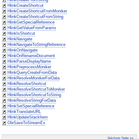
HlinkCreateShortcut
HlinkCreateShortcutFromMoniker
HlinkCreateShortcutFromString
HlinkGetSpecialReference
HlinkGetValueFromParams
HlinkIsShortcut
HlinkNavigate
HlinkNavigateToStringReference
HlinkOnNavigate
HlinkOnRenameDocument
HlinkParseDisplayName
HlinkPreprocessMoniker
HlinkQueryCreateFromData
HlinkResolveMonikerForData
HlinkResolveShortcut
HlinkResolveShortcutToMoniker
HlinkResolveShortcutToString
HlinkResolveStringForData
HlinkSetSpecialReference
HlinkTranslateURL
HlinkUpdateStackItem
OleSaveToStreamEx
Nächste Seite >>