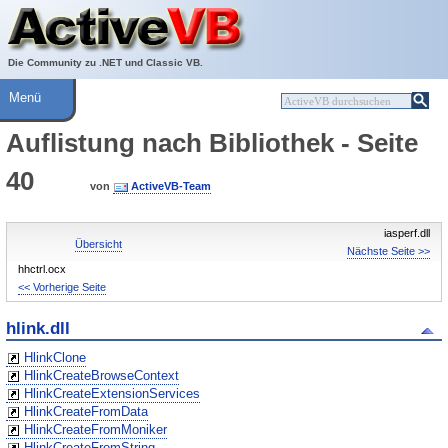
Über ActiveVB
Hilfe
Die Community zu .NET und Classic VB.
Menü
Auflistung nach Bibliothek - Seite
40
von
ActiveVB-Team
iasperf.dll
Übersicht
Nächste Seite >>
hhctrl.ocx
<< Vorherige Seite
hlink.dll
HlinkClone
HlinkCreateBrowseContext
HlinkCreateExtensionServices
HlinkCreateFromData
HlinkCreateFromMoniker
HlinkCreateFromString