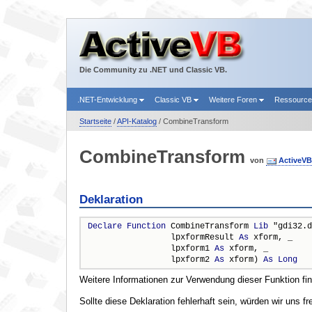
Die Community zu .NET und Classic VB.
.NET-Entwicklung
Classic VB
Weitere Foren
Ressourc
Startseite
/
API-Katalog
/ CombineTransform
CombineTransform
von
ActiveV
Deklaration
Declare
Function
 CombineTransform 
Lib
 "gdi32.d
                 lpxformResult 
As
 xform, _

                 lpxform1 
As
 xform, _

                 lpxform2 
As
 xform) 
As
Long
Weitere Informationen zur Verwendung dieser Funktion fi
Sollte diese Deklaration fehlerhaft sein, würden wir uns f