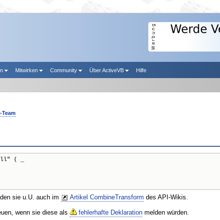
en
Mitwirken
Community
Über ActiveVB
Hilfe
B-Team
ll" ( _

nden sie u.U. auch im
Artikel CombineTransform
des API-Wikis.
reuen, wenn sie diese als
fehlerhafte Deklaration
melden würden.