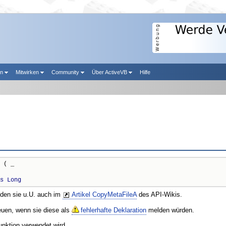
en
Mitwirken
Community
Über ActiveVB
Hilfe
 ( _

s
Long
nden sie u.U. auch im
Artikel CopyMetaFileA
des API-Wikis.
reuen, wenn sie diese als
fehlerhafte Deklaration
melden würden.
unktion verwendet wird.