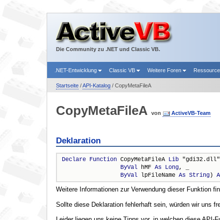
Die Community zu .NET und Classic VB.
.NET-Entwicklung
Classic VB
Weitere Foren
Ressourc
Startseite
/
API-Katalog
/ CopyMetaFileA
CopyMetaFileA
von
ActiveVB-Team
Deklaration
Declare
Function
 CopyMetaFileA 
Lib
 "gdi32.dll"
ByVal
 hMF 
As
Long
, _

ByVal
 lpFileName 
As
String
) 
A
Weitere Informationen zur Verwendung dieser Funktion fi
Sollte diese Deklaration fehlerhaft sein, würden wir uns f
Leider liegen uns keine Tipps vor, in welchen diese API-F