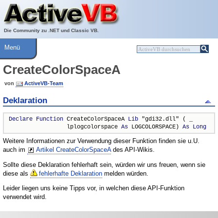
Über ActiveVB
Hilfe
Die Community zu .NET und Classic VB.
Menü
CreateColorSpaceA
von
ActiveVB-Team
Deklaration
Declare
Function
 CreateColorSpaceA 
Lib
 "gdi32.dll" ( _

                 lplogcolorspace 
As
 LOGCOLORSPACE) 
As
Long
Weitere Informationen zur Verwendung dieser Funktion finden sie u.U.
auch im
Artikel CreateColorSpaceA
des API-Wikis.
Sollte diese Deklaration fehlerhaft sein, würden wir uns freuen, wenn sie
diese als
fehlerhafte Deklaration
melden würden.
Leider liegen uns keine Tipps vor, in welchen diese API-Funktion
verwendet wird.