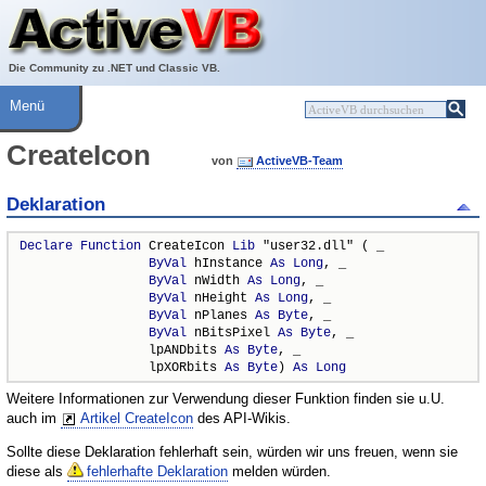
Über ActiveVB
Hilfe
Die Community zu .NET und Classic VB.
Menü
CreateIcon
von
ActiveVB-Team
Deklaration
Declare
Function
 CreateIcon 
Lib
 "user32.dll" ( _

ByVal
 hInstance 
As
Long
, _

ByVal
 nWidth 
As
Long
, _

ByVal
 nHeight 
As
Long
, _

ByVal
 nPlanes 
As
Byte
, _

ByVal
 nBitsPixel 
As
Byte
, _

                 lpANDbits 
As
Byte
, _

                 lpXORbits 
As
Byte
) 
As
Long
Weitere Informationen zur Verwendung dieser Funktion finden sie u.U.
auch im
Artikel CreateIcon
des API-Wikis.
Sollte diese Deklaration fehlerhaft sein, würden wir uns freuen, wenn sie
diese als
fehlerhafte Deklaration
melden würden.