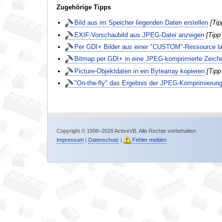
Zugehörige Tipps
Bild aus im Speicher liegenden Daten erstellen
[Tip
EXIF-Vorschaubild aus JPEG-Datei anzeigen
[Tipp
Per GDI+ Bilder aus einer "CUSTOM"-Ressource l
Bitmap per GDI+ in eine JPEG-komprimierte Zeich
Picture-Objektdaten in ein Bytearray kopieren
[Tipp
"On-the-fly" das Ergebnis der JPEG-Komprimierun
Copyright © 1998–2026 ActiveVB. Alle Rechte vorbehalten.
Impressum
|
Datenschutz
|
Fehler melden