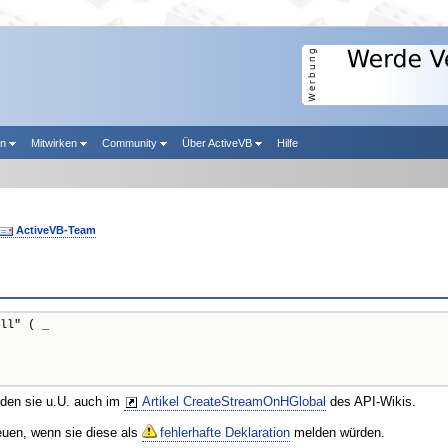
en
Mitwirken
Community
Über ActiveVB
Hilfe
ActiveVB-Team
ll" ( _

nden sie u.U. auch im
Artikel CreateStreamOnHGlobal
des API-Wikis.
reuen, wenn sie diese als
fehlerhafte Deklaration
melden würden.