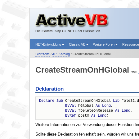
Die Community zu .NET und Classic VB.
.NET-Entwicklung
Classic VB
Weitere Foren
Ressourc
Startseite
/
API-Katalog
/ CreateStreamOnHGlobal
CreateStreamOnHGlobal
von
Deklaration
Declare
Sub
 CreateStreamOnHGlobal 
Lib
 "ole32.d
ByVal
 hGlobal 
As
Long
, _

ByVal
 fDeleteOnRelease 
As
Long
, _

ByRef
 ppstm 
As
Long
)
Weitere Informationen zur Verwendung dieser Funktion fi
Sollte diese Deklaration fehlerhaft sein, würden wir uns f