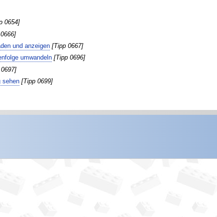
p 0654]
 0666]
aden und anzeigen
[Tipp 0667]
enfolge umwandeln
[Tipp 0696]
 0697]
g sehen
[Tipp 0699]