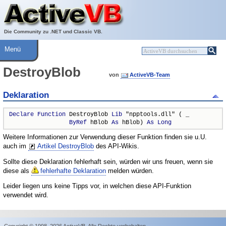
Über ActiveVB
Hilfe
Die Community zu .NET und Classic VB.
Menü
DestroyBlob
von
ActiveVB-Team
Deklaration
Declare
Function
 DestroyBlob 
Lib
 "npptools.dll" ( _

ByRef
 hBlob 
As
 hBlob) 
As
Long
Weitere Informationen zur Verwendung dieser Funktion finden sie u.U.
auch im
Artikel DestroyBlob
des API-Wikis.
Sollte diese Deklaration fehlerhaft sein, würden wir uns freuen, wenn sie
diese als
fehlerhafte Deklaration
melden würden.
Leider liegen uns keine Tipps vor, in welchen diese API-Funktion
verwendet wird.
Copyright © 1998–2026 ActiveVB. Alle Rechte vorbehalten.