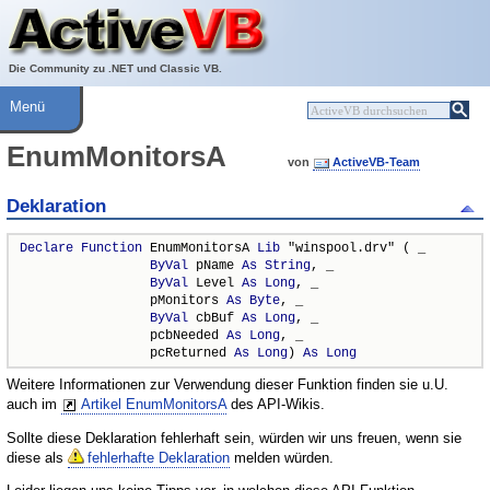
Über ActiveVB
Hilfe
Die Community zu .NET und Classic VB.
Menü
EnumMonitorsA
von
ActiveVB-Team
Deklaration
Declare
Function
 EnumMonitorsA 
Lib
 "winspool.drv" ( _

ByVal
 pName 
As
String
, _

ByVal
 Level 
As
Long
, _

                 pMonitors 
As
Byte
, _

ByVal
 cbBuf 
As
Long
, _

                 pcbNeeded 
As
Long
, _

                 pcReturned 
As
Long
) 
As
Long
Weitere Informationen zur Verwendung dieser Funktion finden sie u.U.
auch im
Artikel EnumMonitorsA
des API-Wikis.
Sollte diese Deklaration fehlerhaft sein, würden wir uns freuen, wenn sie
diese als
fehlerhafte Deklaration
melden würden.