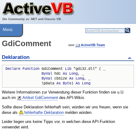
Über ActiveVB
Hilfe
Die Community zu .NET und Classic VB.
Menü
GdiComment
von
ActiveVB-Team
Deklaration
Declare
Function
 GdiComment 
Lib
 "gdi32.dll" ( _

ByVal
 hdc 
As
Long
, _

ByVal
 cbSize 
As
Long
, _

                 lpData 
As
Byte
) 
As
Long
Weitere Informationen zur Verwendung dieser Funktion finden sie u.U.
auch im
Artikel GdiComment
des API-Wikis.
Sollte diese Deklaration fehlerhaft sein, würden wir uns freuen, wenn sie
diese als
fehlerhafte Deklaration
melden würden.
Leider liegen uns keine Tipps vor, in welchen diese API-Funktion
verwendet wird.