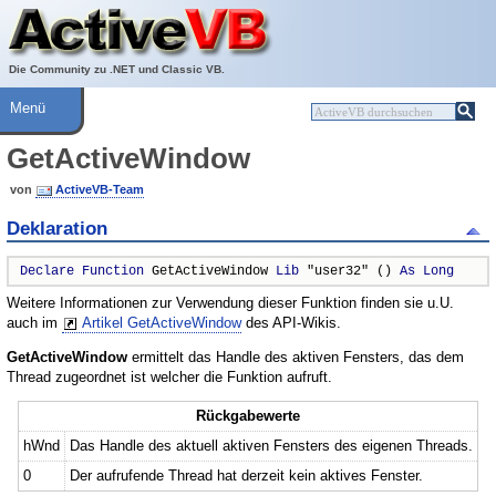
Über ActiveVB
Hilfe
Die Community zu .NET und Classic VB.
Menü
GetActiveWindow
von
ActiveVB-Team
Deklaration
Declare
Function
 GetActiveWindow 
Lib
 "user32" () 
As
Long
Weitere Informationen zur Verwendung dieser Funktion finden sie u.U.
auch im
Artikel GetActiveWindow
des API-Wikis.
GetActiveWindow
ermittelt das Handle des aktiven Fensters, das dem
Thread zugeordnet ist welcher die Funktion aufruft.
Rückgabewerte
hWnd
Das Handle des aktuell aktiven Fensters des eigenen Threads.
0
Der aufrufende Thread hat derzeit kein aktives Fenster.