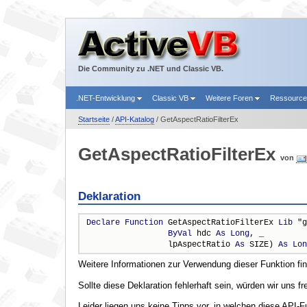
Die Community zu .NET und Classic VB.
.NET-Entwicklung
Classic VB
Weitere Foren
Ressourc
Startseite
/
API-Katalog
/ GetAspectRatioFilterEx
GetAspectRatioFilterEx
von
Deklaration
Declare
Function
 GetAspectRatioFilterEx 
Lib
 "g
ByVal
 hdc 
As
Long
, _

                 lpAspectRatio 
As
 SIZE) 
As
Lon
Weitere Informationen zur Verwendung dieser Funktion fi
Sollte diese Deklaration fehlerhaft sein, würden wir uns f
Leider liegen uns keine Tipps vor, in welchen diese API-F