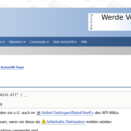
en
Mitwirken
Community
Über ActiveVB
Hilfe
ActiveVB-Team
di32.dll" ( _

g
nden sie u.U. auch im
Artikel GetAspectRatioFilterEx
des API-Wikis.
reuen, wenn sie diese als
fehlerhafte Deklaration
melden würden.
unktion verwendet wird.