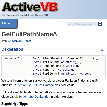
Über ActiveVB
Hilfe
Die Community zu .NET und Classic VB.
Menü
GetFullPathNameA
von
ActiveVB-Team
Deklaration
Declare
Function
 GetFullPathNameA 
Lib
 "kernel32.dll" ( _

ByVal
 lpFileName 
As
String
, _

ByVal
 nBufferLength 
As
Long
, _

ByVal
 lpBuffer 
As
String
, _

ByVal
 lpFilePart 
As
String
) 
As
Long
Weitere Informationen zur Verwendung dieser Funktion finden sie u.U.
auch im
Artikel GetFullPathNameA
des API-Wikis.
Sollte diese Deklaration fehlerhaft sein, würden wir uns freuen, wenn sie
diese als
fehlerhafte Deklaration
melden würden.
Zugehörige Tipps