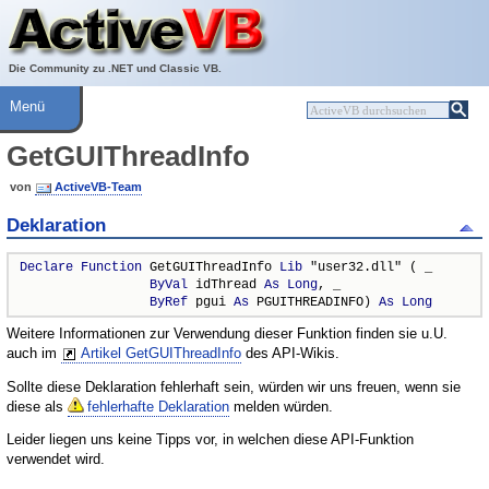
Über ActiveVB
Hilfe
Die Community zu .NET und Classic VB.
Menü
GetGUIThreadInfo
von
ActiveVB-Team
Deklaration
Declare
Function
 GetGUIThreadInfo 
Lib
 "user32.dll" ( _

ByVal
 idThread 
As
Long
, _

ByRef
 pgui 
As
 PGUITHREADINFO) 
As
Long
Weitere Informationen zur Verwendung dieser Funktion finden sie u.U.
auch im
Artikel GetGUIThreadInfo
des API-Wikis.
Sollte diese Deklaration fehlerhaft sein, würden wir uns freuen, wenn sie
diese als
fehlerhafte Deklaration
melden würden.
Leider liegen uns keine Tipps vor, in welchen diese API-Funktion
verwendet wird.