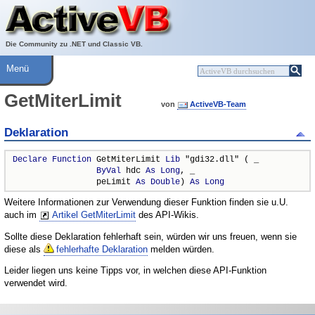
Über ActiveVB
Hilfe
Die Community zu .NET und Classic VB.
Menü
GetMiterLimit
von
ActiveVB-Team
Deklaration
Declare
Function
 GetMiterLimit 
Lib
 "gdi32.dll" ( _

ByVal
 hdc 
As
Long
, _

                 peLimit 
As
Double
) 
As
Long
Weitere Informationen zur Verwendung dieser Funktion finden sie u.U.
auch im
Artikel GetMiterLimit
des API-Wikis.
Sollte diese Deklaration fehlerhaft sein, würden wir uns freuen, wenn sie
diese als
fehlerhafte Deklaration
melden würden.
Leider liegen uns keine Tipps vor, in welchen diese API-Funktion
verwendet wird.