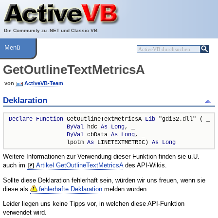
Über ActiveVB
Hilfe
Die Community zu .NET und Classic VB.
Menü
GetOutlineTextMetricsA
von
ActiveVB-Team
Deklaration
Declare
Function
 GetOutlineTextMetricsA 
Lib
 "gdi32.dll" ( _

ByVal
 hdc 
As
Long
, _

ByVal
 cbData 
As
Long
, _

                 lpotm 
As
 LINETEXTMETRIC) 
As
Long
Weitere Informationen zur Verwendung dieser Funktion finden sie u.U.
auch im
Artikel GetOutlineTextMetricsA
des API-Wikis.
Sollte diese Deklaration fehlerhaft sein, würden wir uns freuen, wenn sie
diese als
fehlerhafte Deklaration
melden würden.
Leider liegen uns keine Tipps vor, in welchen diese API-Funktion
verwendet wird.