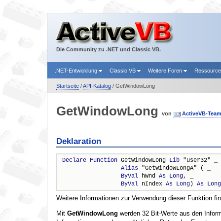
Die Community zu .NET und Classic VB.
.NET-Entwicklung
Classic VB
Weitere Foren
Ressourc
Startseite
/
API-Katalog
/ GetWindowLong
GetWindowLong
von
ActiveVB-Tea
Deklaration
Declare
Function
 GetWindowLong 
Lib
 "user32" _

Alias
 "GetWindowLongA" ( _

ByVal
 hWnd 
As
Long
, _

ByVal
 nIndex 
As
Long
) 
As
Long
Weitere Informationen zur Verwendung dieser Funktion fi
Mit
GetWindowLong
werden 32 Bit-Werte aus den Inform