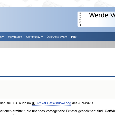
en
Mitwirken
Community
Über ActiveVB
Hilfe
m
nden sie u.U. auch im
Artikel GetWindowLong
des API-Wikis.
ationen ermittelt, die über das vorgegebene Fenster gespeichert sind.
GetWi