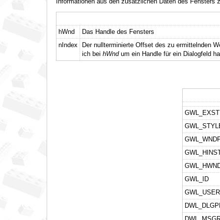
Informationen aus den zusätzlichen Daten des Fensters z
hWnd
Das Handle des Fensters
nIndex
Der nullterminierte Offset des zu ermittelnden W
ich bei
hWnd
um ein Handle für ein Dialogfeld ha
GWL_EXST
GWL_STYL
GWL_WND
GWL_HINS
GWL_HWN
GWL_ID
GWL_USER
DWL_DLGP
DWL_MSGR