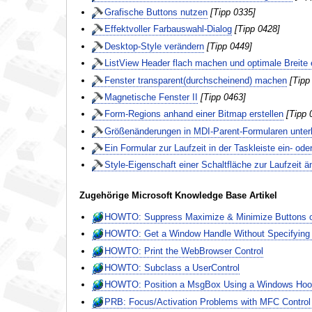
Grafische Buttons nutzen
[Tipp 0335]
Effektvoller Farbauswahl-Dialog
[Tipp 0428]
Desktop-Style verändern
[Tipp 0449]
ListView Header flach machen und optimale Breite e
Fenster transparent(durchscheinend) machen
[Tipp
Magnetische Fenster II
[Tipp 0463]
Form-Regions anhand einer Bitmap erstellen
[Tipp 
Größenänderungen in MDI-Parent-Formularen unter
Ein Formular zur Laufzeit in der Taskleiste ein- od
Style-Eigenschaft einer Schaltfläche zur Laufzeit ä
Zugehörige Microsoft Knowledge Base Artikel
HOWTO: Suppress Maximize & Minimize Buttons 
HOWTO: Get a Window Handle Without Specifying a
HOWTO: Print the WebBrowser Control
HOWTO: Subclass a UserControl
HOWTO: Position a MsgBox Using a Windows Hoo
PRB: Focus/Activation Problems with MFC Contro