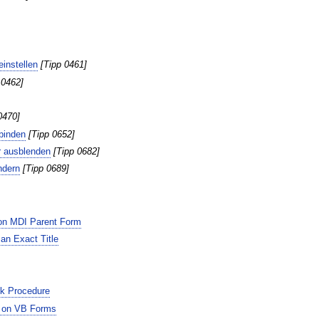
instellen
[Tipp 0461]
 0462]
0470]
binden
[Tipp 0652]
er ausblenden
[Tipp 0682]
ndern
[Tipp 0689]
on MDI Parent Form
n Exact Title
k Procedure
l on VB Forms