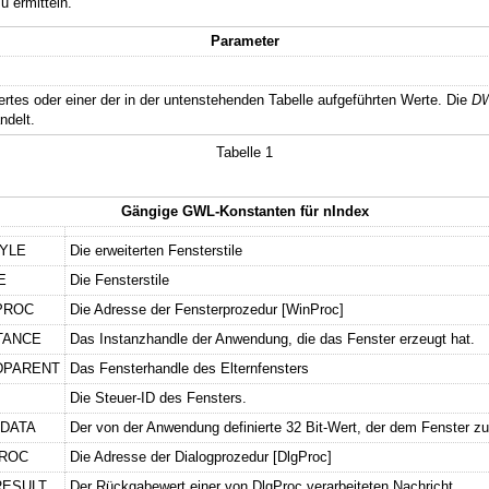
u ermitteln.
Parameter
ertes oder einer der in der untenstehenden Tabelle aufgeführten Werte. Die
D
ndelt.
Tabelle 1
Gängige GWL-Konstanten für nIndex
YLE
Die erweiterten Fensterstile
E
Die Fensterstile
PROC
Die Adresse der Fensterprozedur [WinProc]
TANCE
Das Instanzhandle der Anwendung, die das Fenster erzeugt hat.
DPARENT
Das Fensterhandle des Elternfensters
Die Steuer-ID des Fensters.
DATA
Der von der Anwendung definierte 32 Bit-Wert, der dem Fenster zu
ROC
Die Adresse der Dialogprozedur [DlgProc]
ESULT
Der Rückgabewert einer von DlgProc verarbeiteten Nachricht