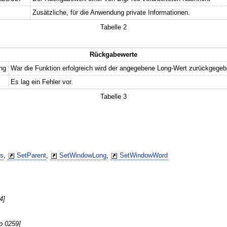
Zusätzliche, für die Anwendung private Informationen.
Tabelle 2
Rückgabewerte
ng
War die Funktion erfolgreich wird der angegebene Long-Wert zurückgegeb
Es lag ein Fehler vor.
Tabelle 3
ss
,
SetParent
,
SetWindowLong
,
SetWindowWord
4]
p 0259]