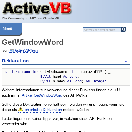
Über ActiveVB
Hilfe
Die Community zu .NET und Classic VB.
Menü
GetWindowWord
von
ActiveVB-Team
Deklaration
Declare
Function
 GetWindowWord 
Lib
 "user32.dll" ( _

ByVal
 hwnd 
As
Long
, _

ByVal
 nIndex 
As
Long
) 
As
Integer
Weitere Informationen zur Verwendung dieser Funktion finden sie u.U.
auch im
Artikel GetWindowWord
des API-Wikis.
Sollte diese Deklaration fehlerhaft sein, würden wir uns freuen, wenn sie
diese als
fehlerhafte Deklaration
melden würden.
Leider liegen uns keine Tipps vor, in welchen diese API-Funktion
verwendet wird.