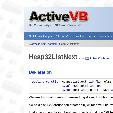
Die Community zu .NET und Classic VB.
.NET-Entwicklung
Classic VB
Weitere Foren
Ressourc
Startseite
/
API-Katalog
/ Heap32ListNext
Heap32ListNext
von
ActiveVB-Team
Deklaration
Declare
Function
 Heap32ListNext 
Lib
 "kernel32.
ByVal
 hSnapshot 
As
Long
, _

ByRef
 lphl 
As
 LPHEAPLIST32) 
A
Weitere Informationen zur Verwendung dieser Funktion fi
Sollte diese Deklaration fehlerhaft sein, würden wir uns f
Leider liegen uns keine Tipps vor, in welchen diese API-F