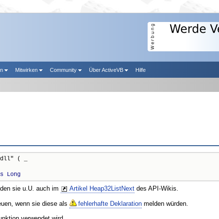
en
Mitwirken
Community
Über ActiveVB
Hilfe
dll" ( _

s
Long
nden sie u.U. auch im
Artikel Heap32ListNext
des API-Wikis.
reuen, wenn sie diese als
fehlerhafte Deklaration
melden würden.
unktion verwendet wird.