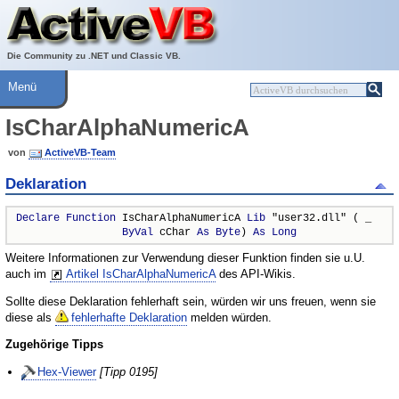
Über ActiveVB
Hilfe
Die Community zu .NET und Classic VB.
Menü
IsCharAlphaNumericA
von
ActiveVB-Team
Deklaration
Declare
Function
 IsCharAlphaNumericA 
Lib
 "user32.dll" ( _

ByVal
 cChar 
As
Byte
) 
As
Long
Weitere Informationen zur Verwendung dieser Funktion finden sie u.U.
auch im
Artikel IsCharAlphaNumericA
des API-Wikis.
Sollte diese Deklaration fehlerhaft sein, würden wir uns freuen, wenn sie
diese als
fehlerhafte Deklaration
melden würden.
Zugehörige Tipps
Hex-Viewer
[Tipp 0195]