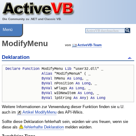
Über ActiveVB
Hilfe
Die Community zu .NET und Classic VB.
Menü
ModifyMenu
von
ActiveVB-Team
Deklaration
Declare
Function
 ModifyMenu 
Lib
 "user32.dll" _

Alias
 "ModifyMenuA" ( _

ByVal
 hMenu 
As
Long
, _

ByVal
 nPosition 
As
Long
, _

ByVal
 wFlags 
As
Long
, _

ByVal
 wIDNewItem 
As
Long
, _

ByVal
 lpString 
As
Any
) 
As
Long
Weitere Informationen zur Verwendung dieser Funktion finden sie u.U.
auch im
Artikel ModifyMenu
des API-Wikis.
Sollte diese Deklaration fehlerhaft sein, würden wir uns freuen, wenn sie
diese als
fehlerhafte Deklaration
melden würden.