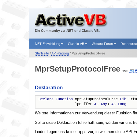
Die Community zu .NET und Classic VB.
.NET-Entwicklung
Classic VB
Weitere Foren
Ressourc
Startseite
/
API-Katalog
/ MprSetupProtocolFree
MprSetupProtocolFree
von
A
Deklaration
Declare
Function
 MprSetupProtocolFree 
Lib
 "rtu
                 lpBuffer 
As
Any
) 
As
Long
Weitere Informationen zur Verwendung dieser Funktion fi
Sollte diese Deklaration fehlerhaft sein, würden wir uns f
Leider liegen uns keine Tipps vor, in welchen diese API-F