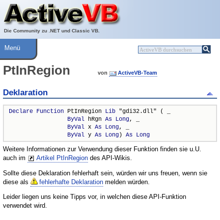
Über ActiveVB
Hilfe
Die Community zu .NET und Classic VB.
Menü
PtInRegion
von
ActiveVB-Team
Deklaration
Declare
Function
 PtInRegion 
Lib
 "gdi32.dll" ( _

ByVal
 hRgn 
As
Long
, _

ByVal
 x 
As
Long
, _

ByVal
 y 
As
Long
) 
As
Long
Weitere Informationen zur Verwendung dieser Funktion finden sie u.U.
auch im
Artikel PtInRegion
des API-Wikis.
Sollte diese Deklaration fehlerhaft sein, würden wir uns freuen, wenn sie
diese als
fehlerhafte Deklaration
melden würden.
Leider liegen uns keine Tipps vor, in welchen diese API-Funktion
verwendet wird.