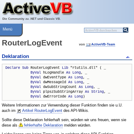
Über ActiveVB
Hilfe
Die Community zu .NET und Classic VB.
Menü
RouterLogEvent
von
ActiveVB-Team
Deklaration
Declare
Sub
 RouterLogEvent 
Lib
 "rtutils.dll" ( _

ByVal
 hLogHandle 
As
Long
, _

ByVal
 dwEventType 
As
Long
, _

ByVal
 dwMessageId 
As
Long
, _

ByVal
 dwSubStringCount 
As
Long
, _

ByVal
 plpszSubStringArray 
As
String
, _

ByVal
 dwErrorCode 
As
Long
)
Weitere Informationen zur Verwendung dieser Funktion finden sie u.U.
auch im
Artikel RouterLogEvent
des API-Wikis.
Sollte diese Deklaration fehlerhaft sein, würden wir uns freuen, wenn sie
diese als
fehlerhafte Deklaration
melden würden.