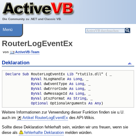
Über ActiveVB
Hilfe
Die Community zu .NET und Classic VB.
Menü
RouterLogEventEx
von
ActiveVB-Team
Deklaration
Declare
Sub
 RouterLogEventEx 
Lib
 "rtutils.dll" ( _

ByVal
 hLogHandle 
As
Long
, _

ByVal
 dwEventType 
As
Long
, _

ByVal
 dwErrorCode 
As
Long
, _

ByVal
 dwMessageId 
As
Long
, _

ByVal
 ptszFormat 
As
String
, _

Optional
 OptionalArguments 
As
Any
)
Weitere Informationen zur Verwendung dieser Funktion finden sie u.U.
auch im
Artikel RouterLogEventEx
des API-Wikis.
Sollte diese Deklaration fehlerhaft sein, würden wir uns freuen, wenn sie
diese als
fehlerhafte Deklaration
melden würden.