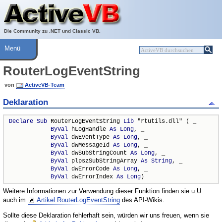
Über ActiveVB
Hilfe
Die Community zu .NET und Classic VB.
Menü
RouterLogEventString
von
ActiveVB-Team
Deklaration
Declare
Sub
 RouterLogEventString 
Lib
 "rtutils.dll" ( _

ByVal
 hLogHandle 
As
Long
, _

ByVal
 dwEventType 
As
Long
, _

ByVal
 dwMessageId 
As
Long
, _

ByVal
 dwSubStringCount 
As
Long
, _

ByVal
 plpszSubStringArray 
As
String
, _

ByVal
 dwErrorCode 
As
Long
, _

ByVal
 dwErrorIndex 
As
Long
)
Weitere Informationen zur Verwendung dieser Funktion finden sie u.U.
auch im
Artikel RouterLogEventString
des API-Wikis.
Sollte diese Deklaration fehlerhaft sein, würden wir uns freuen, wenn sie