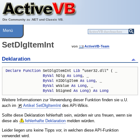
Über ActiveVB
Hilfe
Die Community zu .NET und Classic VB.
Menü
SetDlgItemInt
von
ActiveVB-Team
Deklaration
Declare
Function
 SetDlgItemInt 
Lib
 "user32.dll" ( _

ByVal
 hDlg 
As
Long
, _

ByVal
 nIDDlgItem 
As
Long
, _

ByVal
 wValue 
As
Long
, _

ByVal
 bSigned 
As
Long
) 
As
Long
Weitere Informationen zur Verwendung dieser Funktion finden sie u.U.
auch im
Artikel SetDlgItemInt
des API-Wikis.
Sollte diese Deklaration fehlerhaft sein, würden wir uns freuen, wenn sie
diese als
fehlerhafte Deklaration
melden würden.
Leider liegen uns keine Tipps vor, in welchen diese API-Funktion
verwendet wird.