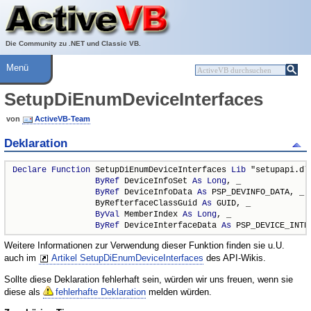
Über ActiveVB
Hilfe
Die Community zu .NET und Classic VB.
Menü
SetupDiEnumDeviceInterfaces
von
ActiveVB-Team
Deklaration
Declare
Function
 SetupDiEnumDeviceInterfaces 
Lib
 "setupapi.dll
ByRef
 DeviceInfoSet 
As
Long
, _

ByRef
 DeviceInfoData 
As
 PSP_DEVINFO_DATA, _

                 ByRefterfaceClassGuid 
As
 GUID, _

ByVal
 MemberIndex 
As
Long
, _

ByRef
 DeviceInterfaceData 
As
 PSP_DEVICE_INTE
Weitere Informationen zur Verwendung dieser Funktion finden sie u.U.
auch im
Artikel SetupDiEnumDeviceInterfaces
des API-Wikis.
Sollte diese Deklaration fehlerhaft sein, würden wir uns freuen, wenn sie
diese als
fehlerhafte Deklaration
melden würden.