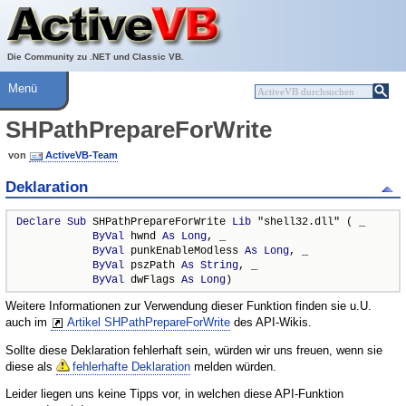
Über ActiveVB
Hilfe
Die Community zu .NET und Classic VB.
Menü
SHPathPrepareForWrite
von
ActiveVB-Team
Deklaration
Declare
Sub
 SHPathPrepareForWrite 
Lib
 "shell32.dll" ( _

ByVal
 hwnd 
As
Long
, _

ByVal
 punkEnableModless 
As
Long
, _

ByVal
 pszPath 
As
String
, _

ByVal
 dwFlags 
As
Long
)
Weitere Informationen zur Verwendung dieser Funktion finden sie u.U.
auch im
Artikel SHPathPrepareForWrite
des API-Wikis.
Sollte diese Deklaration fehlerhaft sein, würden wir uns freuen, wenn sie
diese als
fehlerhafte Deklaration
melden würden.
Leider liegen uns keine Tipps vor, in welchen diese API-Funktion