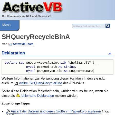
Über ActiveVB
Hilfe
Die Community zu .NET und Classic VB.
Menü
SHQueryRecycleBinA
von
ActiveVB-Team
Deklaration
Declare
Sub
 SHQueryRecycleBinA 
Lib
 "shell32.dll" ( _

ByVal
 pszRootPath 
As
String
, _

ByRef
 pSHQueryRBInfo 
As
 SHQUERYRBINFO)
Weitere Informationen zur Verwendung dieser Funktion finden sie u.U.
auch im
Artikel SHQueryRecycleBinA
des API-Wikis.
Sollte diese Deklaration fehlerhaft sein, würden wir uns freuen, wenn sie
diese als
fehlerhafte Deklaration
melden würden.
Zugehörige Tipps
Anzahl der Dateien und deren Größe im Papierkorb auslesen
[Tipp