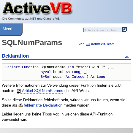
Über ActiveVB
Hilfe
Die Community zu .NET und Classic VB.
Menü
SQLNumParams
von
ActiveVB-Team
Deklaration
Declare
Function
 SQLNumParams 
Lib
 "msorcl32.dll" ( _

ByVal
 hstmt 
As
Long
, _

ByRef
 pcpar 
As
Integer
) 
As
Long
Weitere Informationen zur Verwendung dieser Funktion finden sie u.U.
auch im
Artikel SQLNumParams
des API-Wikis.
Sollte diese Deklaration fehlerhaft sein, würden wir uns freuen, wenn sie
diese als
fehlerhafte Deklaration
melden würden.
Leider liegen uns keine Tipps vor, in welchen diese API-Funktion
verwendet wird.