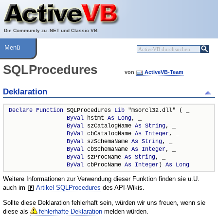
Über ActiveVB
Hilfe
Die Community zu .NET und Classic VB.
Menü
SQLProcedures
von
ActiveVB-Team
Deklaration
Declare
Function
 SQLProcedures 
Lib
 "msorcl32.dll" ( _

ByVal
 hstmt 
As
Long
, _

ByVal
 szCatalogName 
As
String
, _

ByVal
 cbCatalogName 
As
Integer
, _

ByVal
 szSchemaName 
As
String
, _

ByVal
 cbSchemaName 
As
Integer
, _

ByVal
 szProcName 
As
String
, _

ByVal
 cbProcName 
As
Integer
) 
As
Long
Weitere Informationen zur Verwendung dieser Funktion finden sie u.U.
auch im
Artikel SQLProcedures
des API-Wikis.
Sollte diese Deklaration fehlerhaft sein, würden wir uns freuen, wenn sie
diese als
fehlerhafte Deklaration
melden würden.