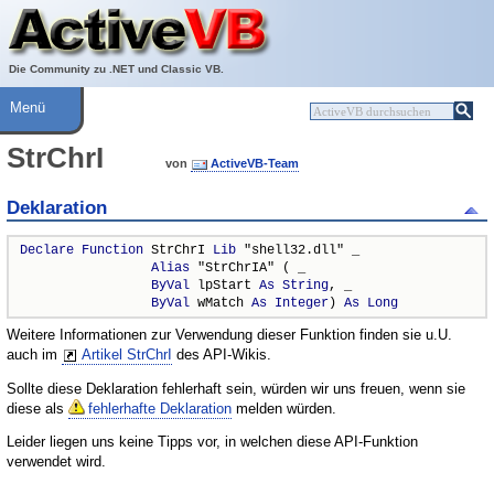
Über ActiveVB
Hilfe
Die Community zu .NET und Classic VB.
Menü
StrChrI
von
ActiveVB-Team
Deklaration
Declare
Function
 StrChrI 
Lib
 "shell32.dll" _

Alias
 "StrChrIA" ( _

ByVal
 lpStart 
As
String
, _

ByVal
 wMatch 
As
Integer
) 
As
Long
Weitere Informationen zur Verwendung dieser Funktion finden sie u.U.
auch im
Artikel StrChrI
des API-Wikis.
Sollte diese Deklaration fehlerhaft sein, würden wir uns freuen, wenn sie
diese als
fehlerhafte Deklaration
melden würden.
Leider liegen uns keine Tipps vor, in welchen diese API-Funktion
verwendet wird.