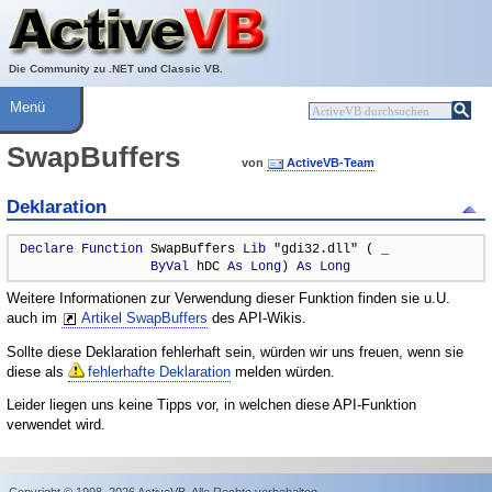
Über ActiveVB
Hilfe
Die Community zu .NET und Classic VB.
Menü
SwapBuffers
von
ActiveVB-Team
Deklaration
Declare
Function
 SwapBuffers 
Lib
 "gdi32.dll" ( _

ByVal
 hDC 
As
Long
) 
As
Long
Weitere Informationen zur Verwendung dieser Funktion finden sie u.U.
auch im
Artikel SwapBuffers
des API-Wikis.
Sollte diese Deklaration fehlerhaft sein, würden wir uns freuen, wenn sie
diese als
fehlerhafte Deklaration
melden würden.
Leider liegen uns keine Tipps vor, in welchen diese API-Funktion
verwendet wird.
Copyright © 1998–2026 ActiveVB. Alle Rechte vorbehalten.