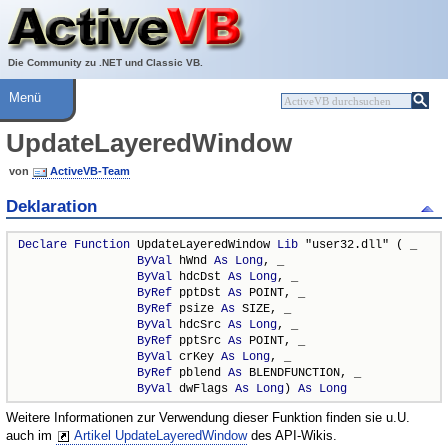
Über ActiveVB
Hilfe
Die Community zu .NET und Classic VB.
Menü
UpdateLayeredWindow
von
ActiveVB-Team
Deklaration
Declare
Function
 UpdateLayeredWindow 
Lib
 "user32.dll" ( _

ByVal
 hWnd 
As
Long
, _

ByVal
 hdcDst 
As
Long
, _

ByRef
 pptDst 
As
 POINT, _

ByRef
 psize 
As
 SIZE, _

ByVal
 hdcSrc 
As
Long
, _

ByRef
 pptSrc 
As
 POINT, _

ByVal
 crKey 
As
Long
, _

ByRef
 pblend 
As
 BLENDFUNCTION, _

ByVal
 dwFlags 
As
Long
) 
As
Long
Weitere Informationen zur Verwendung dieser Funktion finden sie u.U.
auch im
Artikel UpdateLayeredWindow
des API-Wikis.