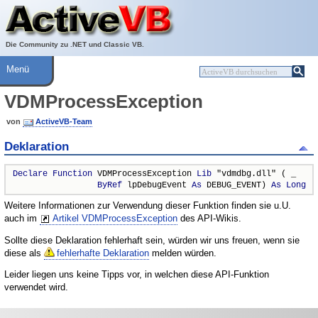
Über ActiveVB
Hilfe
Die Community zu .NET und Classic VB.
Menü
VDMProcessException
von
ActiveVB-Team
Deklaration
Declare
Function
 VDMProcessException 
Lib
 "vdmdbg.dll" ( _

ByRef
 lpDebugEvent 
As
 DEBUG_EVENT) 
As
Long
Weitere Informationen zur Verwendung dieser Funktion finden sie u.U.
auch im
Artikel VDMProcessException
des API-Wikis.
Sollte diese Deklaration fehlerhaft sein, würden wir uns freuen, wenn sie
diese als
fehlerhafte Deklaration
melden würden.
Leider liegen uns keine Tipps vor, in welchen diese API-Funktion
verwendet wird.