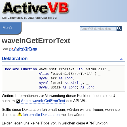
Über ActiveVB
Hilfe
Die Community zu .NET und Classic VB.
Menü
waveInGetErrorText
von
ActiveVB-Team
Deklaration
Declare
Function
 waveInGetErrorText 
Lib
 "winmm.dll" _

Alias
 "waveInGetErrorTextA" ( _

ByVal
 err 
As
Long
, _

ByVal
 lpText 
As
String
, _

ByVal
 uSize 
As
Long
) 
As
Long
Weitere Informationen zur Verwendung dieser Funktion finden sie u.U.
auch im
Artikel waveInGetErrorText
des API-Wikis.
Sollte diese Deklaration fehlerhaft sein, würden wir uns freuen, wenn sie
diese als
fehlerhafte Deklaration
melden würden.
Leider liegen uns keine Tipps vor, in welchen diese API-Funktion