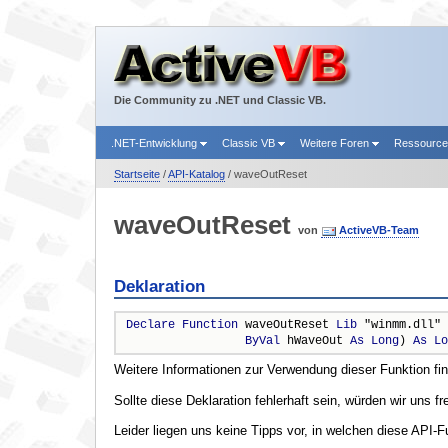
Die Community zu .NET und Classic VB.
.NET-Entwicklung
Classic VB
Weitere Foren
Ressourc
Startseite
/
API-Katalog
/ waveOutReset
waveOutReset
von
ActiveVB-Team
Deklaration
Declare
Function
 waveOutReset 
Lib
 "winmm.dll" 
ByVal
 hWaveOut 
As
Long
) 
As
Lo
Weitere Informationen zur Verwendung dieser Funktion fi
Sollte diese Deklaration fehlerhaft sein, würden wir uns f
Leider liegen uns keine Tipps vor, in welchen diese API-F