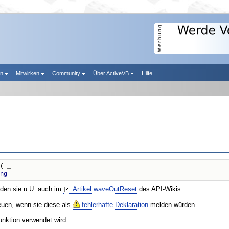
en
Mitwirken
Community
Über ActiveVB
Hilfe
( _

ng
nden sie u.U. auch im
Artikel waveOutReset
des API-Wikis.
reuen, wenn sie diese als
fehlerhafte Deklaration
melden würden.
unktion verwendet wird.