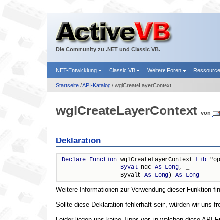
Die Community zu .NET und Classic VB.
.NET-Entwicklung
Classic VB
Weitere Foren
Ressourc
Startseite
/
API-Katalog
/ wglCreateLayerContext
wglCreateLayerContext
von
Deklaration
Declare
Function
 wglCreateLayerContext 
Lib
 "op
ByVal
 hdc 
As
Long
, _

                 ByValt 
As
Long
) 
As
Long
Weitere Informationen zur Verwendung dieser Funktion fi
Sollte diese Deklaration fehlerhaft sein, würden wir uns f
Leider liegen uns keine Tipps vor, in welchen diese API-F