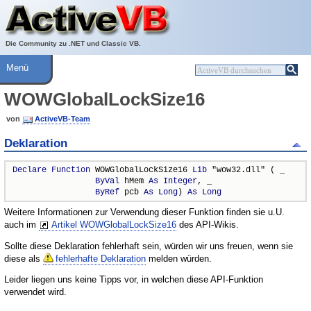
Über ActiveVB
Hilfe
Die Community zu .NET und Classic VB.
Menü
WOWGlobalLockSize16
von
ActiveVB-Team
Deklaration
Declare
Function
 WOWGlobalLockSize16 
Lib
 "wow32.dll" ( _

ByVal
 hMem 
As
Integer
, _

ByRef
 pcb 
As
Long
) 
As
Long
Weitere Informationen zur Verwendung dieser Funktion finden sie u.U.
auch im
Artikel WOWGlobalLockSize16
des API-Wikis.
Sollte diese Deklaration fehlerhaft sein, würden wir uns freuen, wenn sie
diese als
fehlerhafte Deklaration
melden würden.
Leider liegen uns keine Tipps vor, in welchen diese API-Funktion
verwendet wird.