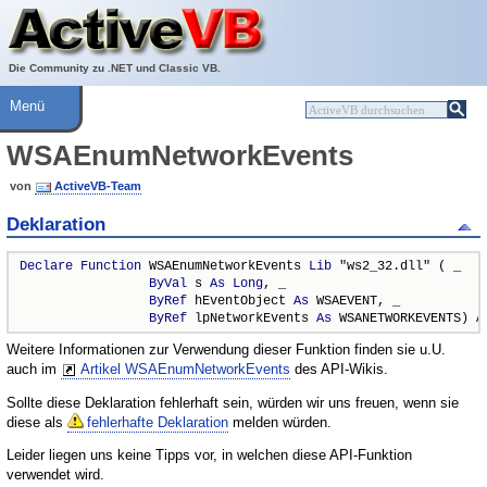
Über ActiveVB
Hilfe
Die Community zu .NET und Classic VB.
Menü
WSAEnumNetworkEvents
von
ActiveVB-Team
Deklaration
Declare
Function
 WSAEnumNetworkEvents 
Lib
 "ws2_32.dll" ( _

ByVal
 s 
As
Long
, _

ByRef
 hEventObject 
As
 WSAEVENT, _

ByRef
 lpNetworkEvents 
As
 WSANETWORKEVENTS) 
A
Weitere Informationen zur Verwendung dieser Funktion finden sie u.U.
auch im
Artikel WSAEnumNetworkEvents
des API-Wikis.
Sollte diese Deklaration fehlerhaft sein, würden wir uns freuen, wenn sie
diese als
fehlerhafte Deklaration
melden würden.
Leider liegen uns keine Tipps vor, in welchen diese API-Funktion
verwendet wird.